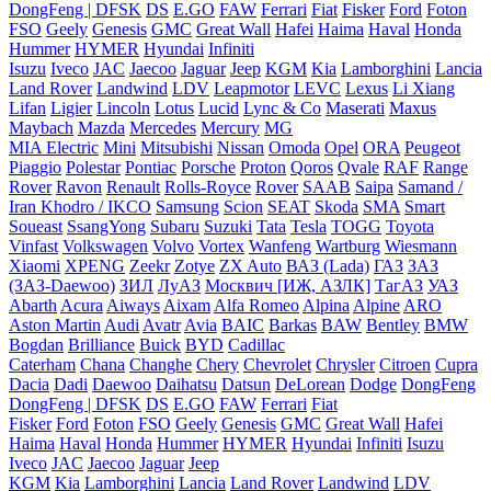
DongFeng | DFSK
DS
E.GO
FAW
Ferrari
Fiat
Fisker
Ford
Foton
FSO
Geely
Genesis
GMC
Great Wall
Hafei
Haima
Haval
Honda
Hummer
HYMER
Hyundai
Infiniti
Isuzu
Iveco
JAC
Jaecoo
Jaguar
Jeep
KGM
Kia
Lamborghini
Lancia
Land Rover
Landwind
LDV
Leapmotor
LEVC
Lexus
Li Xiang
Lifan
Ligier
Lincoln
Lotus
Lucid
Lync & Co
Maserati
Maxus
Maybach
Mazda
Mercedes
Mercury
MG
MIA Electric
Mini
Mitsubishi
Nissan
Omoda
Opel
ORA
Peugeot
Piaggio
Polestar
Pontiac
Porsche
Proton
Qoros
Qvale
RAF
Range
Rover
Ravon
Renault
Rolls-Royce
Rover
SAAB
Saipa
Samand /
Iran Khodro / IKCO
Samsung
Scion
SEAT
Skoda
SMA
Smart
Soueast
SsangYong
Subaru
Suzuki
Tata
Tesla
TOGG
Toyota
Vinfast
Volkswagen
Volvo
Vortex
Wanfeng
Wartburg
Wiesmann
Xiaomi
XPENG
Zeekr
Zotye
ZX Auto
ВАЗ (Lada)
ГАЗ
ЗАЗ
(ЗАЗ-Daewoo)
ЗИЛ
ЛуАЗ
Москвич [ИЖ, АЗЛК]
ТагАЗ
УАЗ
Abarth
Acura
Aiways
Aixam
Alfa Romeo
Alpina
Alpine
ARO
Aston Martin
Audi
Avatr
Avia
BAIC
Barkas
BAW
Bentley
BMW
Bogdan
Brilliance
Buick
BYD
Cadillac
Caterham
Chana
Changhe
Chery
Chevrolet
Chrysler
Citroen
Cupra
Dacia
Dadi
Daewoo
Daihatsu
Datsun
DeLorean
Dodge
DongFeng
DongFeng | DFSK
DS
E.GO
FAW
Ferrari
Fiat
Fisker
Ford
Foton
FSO
Geely
Genesis
GMC
Great Wall
Hafei
Haima
Haval
Honda
Hummer
HYMER
Hyundai
Infiniti
Isuzu
Iveco
JAC
Jaecoo
Jaguar
Jeep
KGM
Kia
Lamborghini
Lancia
Land Rover
Landwind
LDV