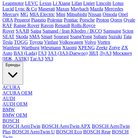
Leapmotor
LEVC
Lexus
Li Xiang
Lifan
Ligier
Lincoln
Lotus
Lucid
Lync & Co
Maserati
Maxus
Maybach
Mazda
Mercedes
Mercury
MG
MIA Electric
Mini
Mitsubishi
Nissan
Omoda
Opel
ORA
Peugeot
Piaggio
Polestar
Pontiac
Porsche
Proton
Qoros
Qvale
RAF
Range Rover
Ravon
Renault
Rolls-Royce
Rover
SAAB
Saipa
Samand / Iran Khodro / IKCO
Samsung
Scion
SEAT
Skoda
SMA
Smart
Soueast
SsangYong
Subaru
Suzuki
Tata
Tesla
TOGG
Toyota
Vinfast
Volkswagen
Volvo
Vortex
Wanfeng
Wartburg
Wiesmann
Xiaomi
XPENG
Zeekr
Zotye
ZX
Auto
ВАЗ (Lada)
ГАЗ
ЗАЗ (ЗАЗ-Daewoo)
ЗИЛ
ЛуАЗ
Москвич
[ИЖ, АЗЛК]
ТагАЗ
УАЗ
Бренды
ACURA
ACURA OEM
AUDI
AUDI OEM
BMW
BMW OEM
BOSCH
BOSCH AeroTwin
BOSCH AeroTwin APX
BOSCH AeroTwin
Plus
BOSCH AeroTwin U
BOSCH Eco
BOSCH Rear
BOSCH
Twin