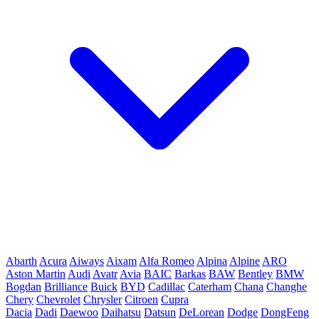
Abarth
Acura
Aiways
Aixam
Alfa Romeo
Alpina
Alpine
ARO
Aston Martin
Audi
Avatr
Avia
BAIC
Barkas
BAW
Bentley
BMW
Bogdan
Brilliance
Buick
BYD
Cadillac
Caterham
Chana
Changhe
Chery
Chevrolet
Chrysler
Citroen
Cupra
Dacia
Dadi
Daewoo
Daihatsu
Datsun
DeLorean
Dodge
DongFeng