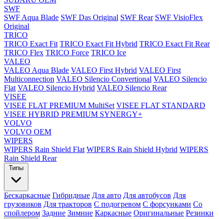
SWF
SWF Aqua Blade
SWF Das Original
SWF Rear
SWF VisioFlex
Original
TRICO
TRICO Exact Fit
TRICO Exact Fit Hybrid
TRICO Exact Fit Rear
TRICO Flex
TRICO Force
TRICO Ice
VALEO
VALEO Aqua Blade
VALEO First Hybrid
VALEO First
Multiconnection
VALEO Silencio Convertional
VALEO Silencio
Flat
VALEO Silencio Hybrid
VALEO Silencio Rear
VISEE
VISEE FLAT PREMIUM MultiSet
VISEE FLAT STANDARD
VISEE HYBRID PREMIUM SYNERGY+
VOLVO
VOLVO OEM
WIPERS
WIPERS Rain Shield Flat
WIPERS Rain Shield Hybrid
WIPERS
Rain Shield Rear
Типы
Бескаркасные
Гибридные
Для авто
Для автобусов
Для
грузовиков
Для тракторов
С подогревом
С форсунками
Со
спойлером
Задние
Зимние
Каркасные
Оригинальные
Резинки