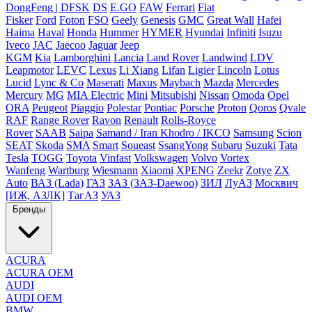
DongFeng | DFSK
DS
E.GO
FAW
Ferrari
Fiat
Fisker
Ford
Foton
FSO
Geely
Genesis
GMC
Great Wall
Hafei
Haima
Haval
Honda
Hummer
HYMER
Hyundai
Infiniti
Isuzu
Iveco
JAC
Jaecoo
Jaguar
Jeep
KGM
Kia
Lamborghini
Lancia
Land Rover
Landwind
LDV
Leapmotor
LEVC
Lexus
Li Xiang
Lifan
Ligier
Lincoln
Lotus
Lucid
Lync & Co
Maserati
Maxus
Maybach
Mazda
Mercedes
Mercury
MG
MIA Electric
Mini
Mitsubishi
Nissan
Omoda
Opel
ORA
Peugeot
Piaggio
Polestar
Pontiac
Porsche
Proton
Qoros
Qvale
RAF
Range Rover
Ravon
Renault
Rolls-Royce
Rover
SAAB
Saipa
Samand / Iran Khodro / IKCO
Samsung
Scion
SEAT
Skoda
SMA
Smart
Soueast
SsangYong
Subaru
Suzuki
Tata
Tesla
TOGG
Toyota
Vinfast
Volkswagen
Volvo
Vortex
Wanfeng
Wartburg
Wiesmann
Xiaomi
XPENG
Zeekr
Zotye
ZX
Auto
ВАЗ (Lada)
ГАЗ
ЗАЗ (ЗАЗ-Daewoo)
ЗИЛ
ЛуАЗ
Москвич
[ИЖ, АЗЛК]
ТагАЗ
УАЗ
Бренды
ACURA
ACURA OEM
AUDI
AUDI OEM
BMW