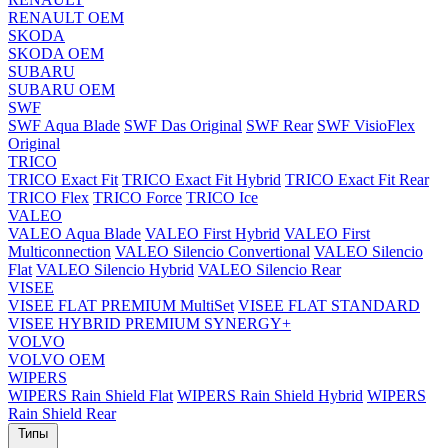
RENAULT OEM
SKODA
SKODA OEM
SUBARU
SUBARU OEM
SWF
SWF Aqua Blade
SWF Das Original
SWF Rear
SWF VisioFlex
Original
TRICO
TRICO Exact Fit
TRICO Exact Fit Hybrid
TRICO Exact Fit Rear
TRICO Flex
TRICO Force
TRICO Ice
VALEO
VALEO Aqua Blade
VALEO First Hybrid
VALEO First
Multiconnection
VALEO Silencio Convertional
VALEO Silencio
Flat
VALEO Silencio Hybrid
VALEO Silencio Rear
VISEE
VISEE FLAT PREMIUM MultiSet
VISEE FLAT STANDARD
VISEE HYBRID PREMIUM SYNERGY+
VOLVO
VOLVO OEM
WIPERS
WIPERS Rain Shield Flat
WIPERS Rain Shield Hybrid
WIPERS
Rain Shield Rear
Типы