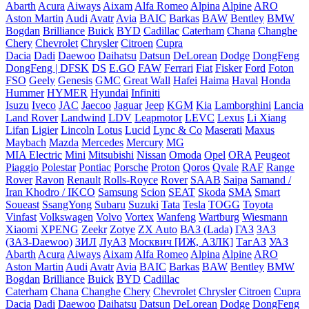
Abarth
Acura
Aiways
Aixam
Alfa Romeo
Alpina
Alpine
ARO
Aston Martin
Audi
Avatr
Avia
BAIC
Barkas
BAW
Bentley
BMW
Bogdan
Brilliance
Buick
BYD
Cadillac
Caterham
Chana
Changhe
Chery
Chevrolet
Chrysler
Citroen
Cupra
Dacia
Dadi
Daewoo
Daihatsu
Datsun
DeLorean
Dodge
DongFeng
DongFeng | DFSK
DS
E.GO
FAW
Ferrari
Fiat
Fisker
Ford
Foton
FSO
Geely
Genesis
GMC
Great Wall
Hafei
Haima
Haval
Honda
Hummer
HYMER
Hyundai
Infiniti
Isuzu
Iveco
JAC
Jaecoo
Jaguar
Jeep
KGM
Kia
Lamborghini
Lancia
Land Rover
Landwind
LDV
Leapmotor
LEVC
Lexus
Li Xiang
Lifan
Ligier
Lincoln
Lotus
Lucid
Lync & Co
Maserati
Maxus
Maybach
Mazda
Mercedes
Mercury
MG
MIA Electric
Mini
Mitsubishi
Nissan
Omoda
Opel
ORA
Peugeot
Piaggio
Polestar
Pontiac
Porsche
Proton
Qoros
Qvale
RAF
Range
Rover
Ravon
Renault
Rolls-Royce
Rover
SAAB
Saipa
Samand /
Iran Khodro / IKCO
Samsung
Scion
SEAT
Skoda
SMA
Smart
Soueast
SsangYong
Subaru
Suzuki
Tata
Tesla
TOGG
Toyota
Vinfast
Volkswagen
Volvo
Vortex
Wanfeng
Wartburg
Wiesmann
Xiaomi
XPENG
Zeekr
Zotye
ZX Auto
ВАЗ (Lada)
ГАЗ
ЗАЗ
(ЗАЗ-Daewoo)
ЗИЛ
ЛуАЗ
Москвич [ИЖ, АЗЛК]
ТагАЗ
УАЗ
Abarth
Acura
Aiways
Aixam
Alfa Romeo
Alpina
Alpine
ARO
Aston Martin
Audi
Avatr
Avia
BAIC
Barkas
BAW
Bentley
BMW
Bogdan
Brilliance
Buick
BYD
Cadillac
Caterham
Chana
Changhe
Chery
Chevrolet
Chrysler
Citroen
Cupra
Dacia
Dadi
Daewoo
Daihatsu
Datsun
DeLorean
Dodge
DongFeng