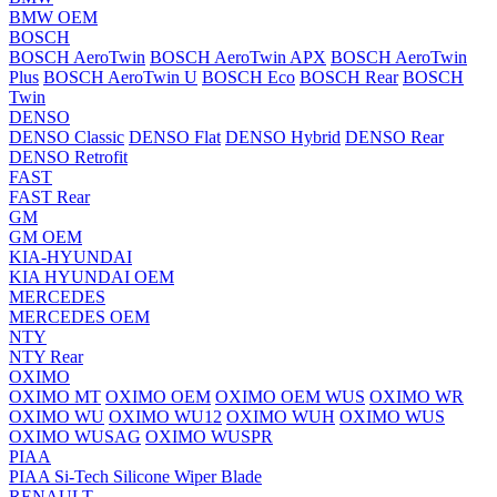
BMW OEM
BOSCH
BOSCH AeroTwin
BOSCH AeroTwin APX
BOSCH AeroTwin
Plus
BOSCH AeroTwin U
BOSCH Eco
BOSCH Rear
BOSCH
Twin
DENSO
DENSO Classic
DENSO Flat
DENSO Hybrid
DENSO Rear
DENSO Retrofit
FAST
FAST Rear
GM
GM OEM
KIA-HYUNDAI
KIA HYUNDAI OEM
MERCEDES
MERCEDES OEM
NTY
NTY Rear
OXIMO
OXIMO MT
OXIMO OEM
OXIMO OEM WUS
OXIMO WR
OXIMO WU
OXIMO WU12
OXIMO WUH
OXIMO WUS
OXIMO WUSAG
OXIMO WUSPR
PIAA
PIAA Si-Tech Silicone Wiper Blade
RENAULT