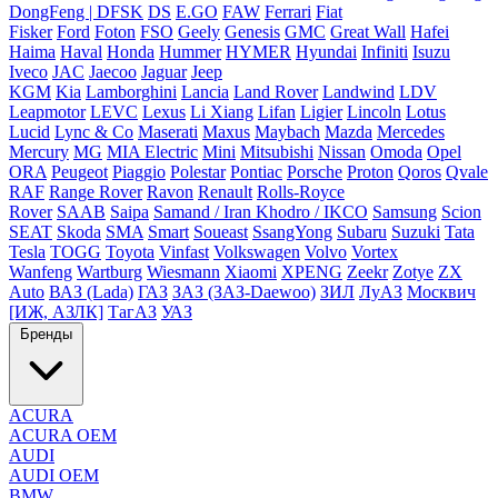
DongFeng | DFSK
DS
E.GO
FAW
Ferrari
Fiat
Fisker
Ford
Foton
FSO
Geely
Genesis
GMC
Great Wall
Hafei
Haima
Haval
Honda
Hummer
HYMER
Hyundai
Infiniti
Isuzu
Iveco
JAC
Jaecoo
Jaguar
Jeep
KGM
Kia
Lamborghini
Lancia
Land Rover
Landwind
LDV
Leapmotor
LEVC
Lexus
Li Xiang
Lifan
Ligier
Lincoln
Lotus
Lucid
Lync & Co
Maserati
Maxus
Maybach
Mazda
Mercedes
Mercury
MG
MIA Electric
Mini
Mitsubishi
Nissan
Omoda
Opel
ORA
Peugeot
Piaggio
Polestar
Pontiac
Porsche
Proton
Qoros
Qvale
RAF
Range Rover
Ravon
Renault
Rolls-Royce
Rover
SAAB
Saipa
Samand / Iran Khodro / IKCO
Samsung
Scion
SEAT
Skoda
SMA
Smart
Soueast
SsangYong
Subaru
Suzuki
Tata
Tesla
TOGG
Toyota
Vinfast
Volkswagen
Volvo
Vortex
Wanfeng
Wartburg
Wiesmann
Xiaomi
XPENG
Zeekr
Zotye
ZX
Auto
ВАЗ (Lada)
ГАЗ
ЗАЗ (ЗАЗ-Daewoo)
ЗИЛ
ЛуАЗ
Москвич
[ИЖ, АЗЛК]
ТагАЗ
УАЗ
Бренды
ACURA
ACURA OEM
AUDI
AUDI OEM
BMW