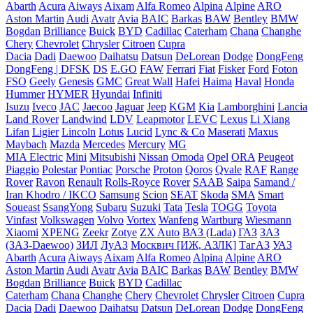
Abarth
Acura
Aiways
Aixam
Alfa Romeo
Alpina
Alpine
ARO
Aston Martin
Audi
Avatr
Avia
BAIC
Barkas
BAW
Bentley
BMW
Bogdan
Brilliance
Buick
BYD
Cadillac
Caterham
Chana
Changhe
Chery
Chevrolet
Chrysler
Citroen
Cupra
Dacia
Dadi
Daewoo
Daihatsu
Datsun
DeLorean
Dodge
DongFeng
DongFeng | DFSK
DS
E.GO
FAW
Ferrari
Fiat
Fisker
Ford
Foton
FSO
Geely
Genesis
GMC
Great Wall
Hafei
Haima
Haval
Honda
Hummer
HYMER
Hyundai
Infiniti
Isuzu
Iveco
JAC
Jaecoo
Jaguar
Jeep
KGM
Kia
Lamborghini
Lancia
Land Rover
Landwind
LDV
Leapmotor
LEVC
Lexus
Li Xiang
Lifan
Ligier
Lincoln
Lotus
Lucid
Lync & Co
Maserati
Maxus
Maybach
Mazda
Mercedes
Mercury
MG
MIA Electric
Mini
Mitsubishi
Nissan
Omoda
Opel
ORA
Peugeot
Piaggio
Polestar
Pontiac
Porsche
Proton
Qoros
Qvale
RAF
Range
Rover
Ravon
Renault
Rolls-Royce
Rover
SAAB
Saipa
Samand /
Iran Khodro / IKCO
Samsung
Scion
SEAT
Skoda
SMA
Smart
Soueast
SsangYong
Subaru
Suzuki
Tata
Tesla
TOGG
Toyota
Vinfast
Volkswagen
Volvo
Vortex
Wanfeng
Wartburg
Wiesmann
Xiaomi
XPENG
Zeekr
Zotye
ZX Auto
ВАЗ (Lada)
ГАЗ
ЗАЗ
(ЗАЗ-Daewoo)
ЗИЛ
ЛуАЗ
Москвич [ИЖ, АЗЛК]
ТагАЗ
УАЗ
Abarth
Acura
Aiways
Aixam
Alfa Romeo
Alpina
Alpine
ARO
Aston Martin
Audi
Avatr
Avia
BAIC
Barkas
BAW
Bentley
BMW
Bogdan
Brilliance
Buick
BYD
Cadillac
Caterham
Chana
Changhe
Chery
Chevrolet
Chrysler
Citroen
Cupra
Dacia
Dadi
Daewoo
Daihatsu
Datsun
DeLorean
Dodge
DongFeng