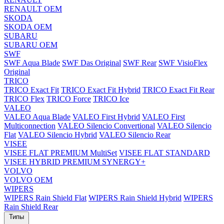
RENAULT OEM
SKODA
SKODA OEM
SUBARU
SUBARU OEM
SWF
SWF Aqua Blade
SWF Das Original
SWF Rear
SWF VisioFlex
Original
TRICO
TRICO Exact Fit
TRICO Exact Fit Hybrid
TRICO Exact Fit Rear
TRICO Flex
TRICO Force
TRICO Ice
VALEO
VALEO Aqua Blade
VALEO First Hybrid
VALEO First
Multiconnection
VALEO Silencio Convertional
VALEO Silencio
Flat
VALEO Silencio Hybrid
VALEO Silencio Rear
VISEE
VISEE FLAT PREMIUM MultiSet
VISEE FLAT STANDARD
VISEE HYBRID PREMIUM SYNERGY+
VOLVO
VOLVO OEM
WIPERS
WIPERS Rain Shield Flat
WIPERS Rain Shield Hybrid
WIPERS
Rain Shield Rear
Типы