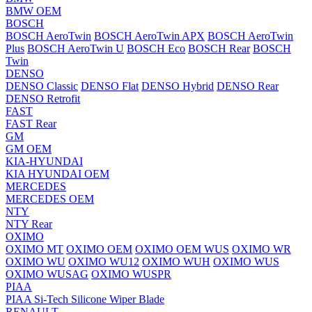
BMW OEM
BOSCH
BOSCH AeroTwin
BOSCH AeroTwin APX
BOSCH AeroTwin
Plus
BOSCH AeroTwin U
BOSCH Eco
BOSCH Rear
BOSCH
Twin
DENSO
DENSO Classic
DENSO Flat
DENSO Hybrid
DENSO Rear
DENSO Retrofit
FAST
FAST Rear
GM
GM OEM
KIA-HYUNDAI
KIA HYUNDAI OEM
MERCEDES
MERCEDES OEM
NTY
NTY Rear
OXIMO
OXIMO MT
OXIMO OEM
OXIMO OEM WUS
OXIMO WR
OXIMO WU
OXIMO WU12
OXIMO WUH
OXIMO WUS
OXIMO WUSAG
OXIMO WUSPR
PIAA
PIAA Si-Tech Silicone Wiper Blade
RENAULT