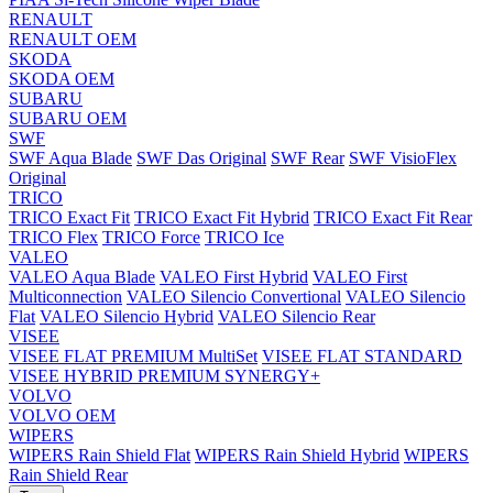
RENAULT
RENAULT OEM
SKODA
SKODA OEM
SUBARU
SUBARU OEM
SWF
SWF Aqua Blade
SWF Das Original
SWF Rear
SWF VisioFlex
Original
TRICO
TRICO Exact Fit
TRICO Exact Fit Hybrid
TRICO Exact Fit Rear
TRICO Flex
TRICO Force
TRICO Ice
VALEO
VALEO Aqua Blade
VALEO First Hybrid
VALEO First
Multiconnection
VALEO Silencio Convertional
VALEO Silencio
Flat
VALEO Silencio Hybrid
VALEO Silencio Rear
VISEE
VISEE FLAT PREMIUM MultiSet
VISEE FLAT STANDARD
VISEE HYBRID PREMIUM SYNERGY+
VOLVO
VOLVO OEM
WIPERS
WIPERS Rain Shield Flat
WIPERS Rain Shield Hybrid
WIPERS
Rain Shield Rear