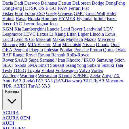
Dacia
Dadi
Daewoo
Daihatsu
Datsun
DeLorean
Dodge
DongFeng
DongFeng | DFSK
DS
E.GO
FAW
Ferrari
Fiat
Fisker
Ford
Foton
FSO
Geely
Genesis
GMC
Great Wall
Hafei
Haima
Haval
Honda
Hummer
HYMER
Hyundai
Infiniti
Isuzu
Iveco
JAC
Jaecoo
Jaguar
Jeep
KGM
Kia
Lamborghini
Lancia
Land Rover
Landwind
LDV
Leapmotor
LEVC
Lexus
Li Xiang
Lifan
Ligier
Lincoln
Lotus
Lucid
Lync & Co
Maserati
Maxus
Maybach
Mazda
Mercedes
Mercury
MG
MIA Electric
Mini
Mitsubishi
Nissan
Omoda
Opel
ORA
Peugeot
Piaggio
Polestar
Pontiac
Porsche
Proton
Qoros
Qvale
RAF
Range Rover
Ravon
Renault
Rolls-Royce
Rover
SAAB
Saipa
Samand / Iran Khodro / IKCO
Samsung
Scion
SEAT
Skoda
SMA
Smart
Soueast
SsangYong
Subaru
Suzuki
Tata
Tesla
TOGG
Toyota
Vinfast
Volkswagen
Volvo
Vortex
Wanfeng
Wartburg
Wiesmann
Xiaomi
XPENG
Zeekr
Zotye
ZX
Auto
ВАЗ (Lada)
ГАЗ
ЗАЗ (ЗАЗ-Daewoo)
ЗИЛ
ЛуАЗ
Москвич
[ИЖ, АЗЛК]
ТагАЗ
УАЗ
Бренды
ACURA
ACURA OEM
AUDI
AUDI OEM