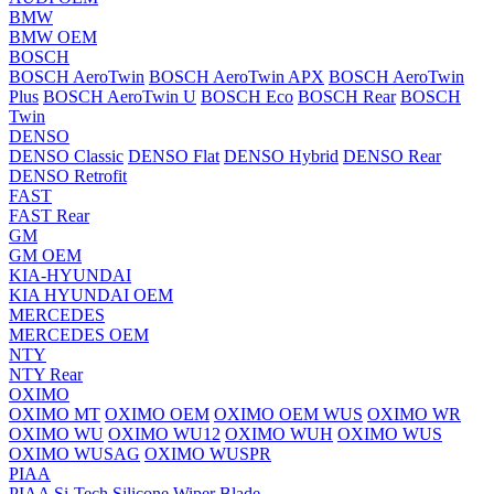
BMW
BMW OEM
BOSCH
BOSCH AeroTwin
BOSCH AeroTwin APX
BOSCH AeroTwin
Plus
BOSCH AeroTwin U
BOSCH Eco
BOSCH Rear
BOSCH
Twin
DENSO
DENSO Classic
DENSO Flat
DENSO Hybrid
DENSO Rear
DENSO Retrofit
FAST
FAST Rear
GM
GM OEM
KIA-HYUNDAI
KIA HYUNDAI OEM
MERCEDES
MERCEDES OEM
NTY
NTY Rear
OXIMO
OXIMO MT
OXIMO OEM
OXIMO OEM WUS
OXIMO WR
OXIMO WU
OXIMO WU12
OXIMO WUH
OXIMO WUS
OXIMO WUSAG
OXIMO WUSPR
PIAA
PIAA Si-Tech Silicone Wiper Blade