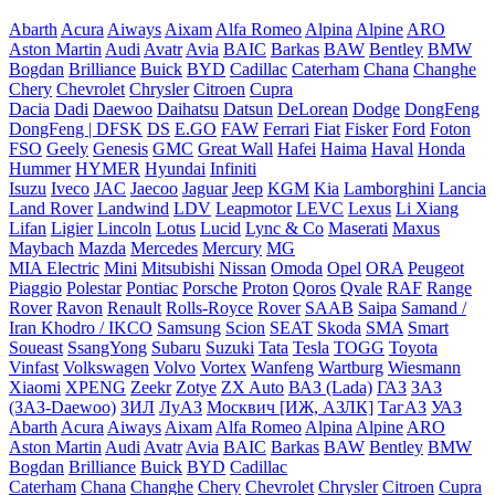
Abarth
Acura
Aiways
Aixam
Alfa Romeo
Alpina
Alpine
ARO
Aston Martin
Audi
Avatr
Avia
BAIC
Barkas
BAW
Bentley
BMW
Bogdan
Brilliance
Buick
BYD
Cadillac
Caterham
Chana
Changhe
Chery
Chevrolet
Chrysler
Citroen
Cupra
Dacia
Dadi
Daewoo
Daihatsu
Datsun
DeLorean
Dodge
DongFeng
DongFeng | DFSK
DS
E.GO
FAW
Ferrari
Fiat
Fisker
Ford
Foton
FSO
Geely
Genesis
GMC
Great Wall
Hafei
Haima
Haval
Honda
Hummer
HYMER
Hyundai
Infiniti
Isuzu
Iveco
JAC
Jaecoo
Jaguar
Jeep
KGM
Kia
Lamborghini
Lancia
Land Rover
Landwind
LDV
Leapmotor
LEVC
Lexus
Li Xiang
Lifan
Ligier
Lincoln
Lotus
Lucid
Lync & Co
Maserati
Maxus
Maybach
Mazda
Mercedes
Mercury
MG
MIA Electric
Mini
Mitsubishi
Nissan
Omoda
Opel
ORA
Peugeot
Piaggio
Polestar
Pontiac
Porsche
Proton
Qoros
Qvale
RAF
Range
Rover
Ravon
Renault
Rolls-Royce
Rover
SAAB
Saipa
Samand /
Iran Khodro / IKCO
Samsung
Scion
SEAT
Skoda
SMA
Smart
Soueast
SsangYong
Subaru
Suzuki
Tata
Tesla
TOGG
Toyota
Vinfast
Volkswagen
Volvo
Vortex
Wanfeng
Wartburg
Wiesmann
Xiaomi
XPENG
Zeekr
Zotye
ZX Auto
ВАЗ (Lada)
ГАЗ
ЗАЗ
(ЗАЗ-Daewoo)
ЗИЛ
ЛуАЗ
Москвич [ИЖ, АЗЛК]
ТагАЗ
УАЗ
Abarth
Acura
Aiways
Aixam
Alfa Romeo
Alpina
Alpine
ARO
Aston Martin
Audi
Avatr
Avia
BAIC
Barkas
BAW
Bentley
BMW
Bogdan
Brilliance
Buick
BYD
Cadillac
Caterham
Chana
Changhe
Chery
Chevrolet
Chrysler
Citroen
Cupra