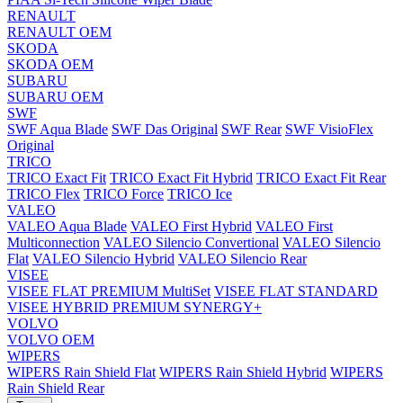
RENAULT
RENAULT OEM
SKODA
SKODA OEM
SUBARU
SUBARU OEM
SWF
SWF Aqua Blade
SWF Das Original
SWF Rear
SWF VisioFlex
Original
TRICO
TRICO Exact Fit
TRICO Exact Fit Hybrid
TRICO Exact Fit Rear
TRICO Flex
TRICO Force
TRICO Ice
VALEO
VALEO Aqua Blade
VALEO First Hybrid
VALEO First
Multiconnection
VALEO Silencio Convertional
VALEO Silencio
Flat
VALEO Silencio Hybrid
VALEO Silencio Rear
VISEE
VISEE FLAT PREMIUM MultiSet
VISEE FLAT STANDARD
VISEE HYBRID PREMIUM SYNERGY+
VOLVO
VOLVO OEM
WIPERS
WIPERS Rain Shield Flat
WIPERS Rain Shield Hybrid
WIPERS
Rain Shield Rear