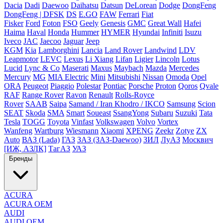
Dacia
Dadi
Daewoo
Daihatsu
Datsun
DeLorean
Dodge
DongFeng
DongFeng | DFSK
DS
E.GO
FAW
Ferrari
Fiat
Fisker
Ford
Foton
FSO
Geely
Genesis
GMC
Great Wall
Hafei
Haima
Haval
Honda
Hummer
HYMER
Hyundai
Infiniti
Isuzu
Iveco
JAC
Jaecoo
Jaguar
Jeep
KGM
Kia
Lamborghini
Lancia
Land Rover
Landwind
LDV
Leapmotor
LEVC
Lexus
Li Xiang
Lifan
Ligier
Lincoln
Lotus
Lucid
Lync & Co
Maserati
Maxus
Maybach
Mazda
Mercedes
Mercury
MG
MIA Electric
Mini
Mitsubishi
Nissan
Omoda
Opel
ORA
Peugeot
Piaggio
Polestar
Pontiac
Porsche
Proton
Qoros
Qvale
RAF
Range Rover
Ravon
Renault
Rolls-Royce
Rover
SAAB
Saipa
Samand / Iran Khodro / IKCO
Samsung
Scion
SEAT
Skoda
SMA
Smart
Soueast
SsangYong
Subaru
Suzuki
Tata
Tesla
TOGG
Toyota
Vinfast
Volkswagen
Volvo
Vortex
Wanfeng
Wartburg
Wiesmann
Xiaomi
XPENG
Zeekr
Zotye
ZX
Auto
ВАЗ (Lada)
ГАЗ
ЗАЗ (ЗАЗ-Daewoo)
ЗИЛ
ЛуАЗ
Москвич
[ИЖ, АЗЛК]
ТагАЗ
УАЗ
Бренды
ACURA
ACURA OEM
AUDI
AUDI OEM