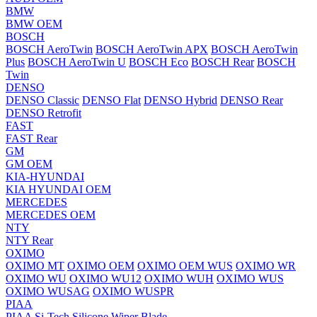
BMW
BMW OEM
BOSCH
BOSCH AeroTwin
BOSCH AeroTwin APX
BOSCH AeroTwin
Plus
BOSCH AeroTwin U
BOSCH Eco
BOSCH Rear
BOSCH
Twin
DENSO
DENSO Classic
DENSO Flat
DENSO Hybrid
DENSO Rear
DENSO Retrofit
FAST
FAST Rear
GM
GM OEM
KIA-HYUNDAI
KIA HYUNDAI OEM
MERCEDES
MERCEDES OEM
NTY
NTY Rear
OXIMO
OXIMO MT
OXIMO OEM
OXIMO OEM WUS
OXIMO WR
OXIMO WU
OXIMO WU12
OXIMO WUH
OXIMO WUS
OXIMO WUSAG
OXIMO WUSPR
PIAA
PIAA Si-Tech Silicone Wiper Blade