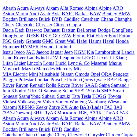
Abarth
Acura
Aiways
Aixam
Alfa Romeo
Alpina
Alpine
ARO
Aston Martin
Audi
Avatr
Avia
BAIC
Barkas
BAW
Bentley
BMW
Bogdan
Brilliance
Buick
BYD
Cadillac
Caterham
Chana
Changhe
Chery
Chevrolet
Chrysler
Citroen
Cupra
Dacia
Dadi
Daewoo
Daihatsu
Datsun
DeLorean
Dodge
DongFeng
DongFeng | DFSK
DS
E.GO
FAW
Ferrari
Fiat
Fisker
Ford
Foton
FSO
Geely
Genesis
GMC
Great Wall
Hafei
Haima
Haval
Honda
Hummer
HYMER
Hyundai
Infiniti
Isuzu
Iveco
JAC
Jaecoo
Jaguar
Jeep
KGM
Kia
Lamborghini
Lancia
Land Rover
Landwind
LDV
Leapmotor
LEVC
Lexus
Li Xiang
Lifan
Ligier
Lincoln
Lotus
Lucid
Lync & Co
Maserati
Maxus
Maybach
Mazda
Mercedes
Mercury
MG
MIA Electric
Mini
Mitsubishi
Nissan
Omoda
Opel
ORA
Peugeot
Piaggio
Polestar
Pontiac
Porsche
Proton
Qoros
Qvale
RAF
Range
Rover
Ravon
Renault
Rolls-Royce
Rover
SAAB
Saipa
Samand /
Iran Khodro / IKCO
Samsung
Scion
SEAT
Skoda
SMA
Smart
Soueast
SsangYong
Subaru
Suzuki
Tata
Tesla
TOGG
Toyota
Vinfast
Volkswagen
Volvo
Vortex
Wanfeng
Wartburg
Wiesmann
Xiaomi
XPENG
Zeekr
Zotye
ZX Auto
ВАЗ (Lada)
ГАЗ
ЗАЗ
(ЗАЗ-Daewoo)
ЗИЛ
ЛуАЗ
Москвич [ИЖ, АЗЛК]
ТагАЗ
УАЗ
Abarth
Acura
Aiways
Aixam
Alfa Romeo
Alpina
Alpine
ARO
Aston Martin
Audi
Avatr
Avia
BAIC
Barkas
BAW
Bentley
BMW
Bogdan
Brilliance
Buick
BYD
Cadillac
Caterham
Chana
Changhe
Chery
Chevrolet
Chrysler
Citroen
Cupra