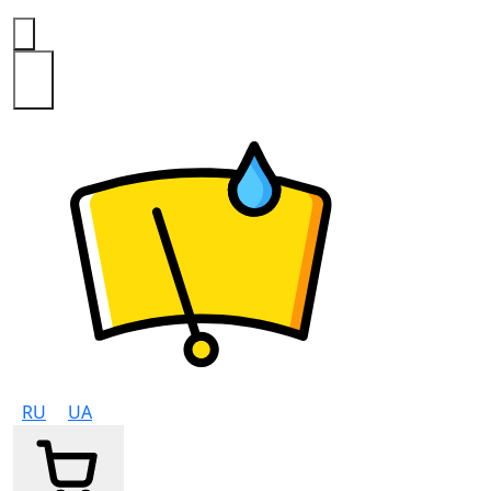
0
RU
UA