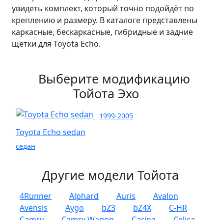
увидеть комплект, который точно подойдёт по
креплению и размеру. В каталоге представлены
каркасные, бескаркасные, гибридные и задние
щётки для Toyota Echo.
Выберите модификацию
Тойота Эхо
1999-2005
Toyota Echo sedan
седан
Другие модели Тойота
4Runner
Alphard
Auris
Avalon
Avensis
Aygo
bZ3
bZ4X
C-HR
Camry
Camry Wagon
Carina
Celica