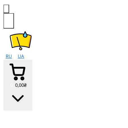
0
RU
UA
0
0
,00
₴