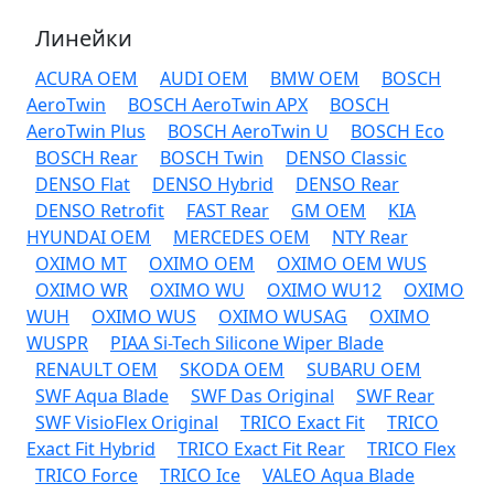
Линейки
ACURA OEM
AUDI OEM
BMW OEM
BOSCH
AeroTwin
BOSCH AeroTwin APX
BOSCH
AeroTwin Plus
BOSCH AeroTwin U
BOSCH Eco
BOSCH Rear
BOSCH Twin
DENSO Classic
DENSO Flat
DENSO Hybrid
DENSO Rear
DENSO Retrofit
FAST Rear
GM OEM
KIA
HYUNDAI OEM
MERCEDES OEM
NTY Rear
OXIMO MT
OXIMO OEM
OXIMO OEM WUS
OXIMO WR
OXIMO WU
OXIMO WU12
OXIMO
WUH
OXIMO WUS
OXIMO WUSAG
OXIMO
WUSPR
PIAA Si-Tech Silicone Wiper Blade
RENAULT OEM
SKODA OEM
SUBARU OEM
SWF Aqua Blade
SWF Das Original
SWF Rear
SWF VisioFlex Original
TRICO Exact Fit
TRICO
Exact Fit Hybrid
TRICO Exact Fit Rear
TRICO Flex
TRICO Force
TRICO Ice
VALEO Aqua Blade