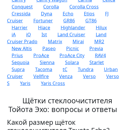
Conquest
Corolla
Corolla Cross
Cressida
Dyna
Echo
Etios
FJ
Cruiser
Fortuner
GR86
GT86
Harrier
Hiace
Highlander
Hilux
iA
iQ
Ist
Land Cruiser
Land
Cruiser Prado
Matrix
Mirai
MR2
New Altis
Paseo
Picnic
Previa
Prius
ProAce
ProAce City
RAV4
Sequoia
Sienna
Solara
Starlet
Supra
Tacoma
tC
Tundra
Urban
Cruiser
Vellfire
Venza
Verso
Verso
S
Yaris
Yaris Cross
Щётки стеклоочистителя
Тойота Эхо: вопросы и ответы
Какой размер щёток