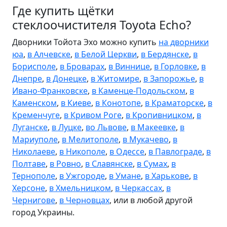
Где купить щётки
стеклоочистителя Toyota Echo?
Дворники Тойота Эхо можно купить
на дворники
юа
,
в Алчевске
,
в Белой Церкви
,
в Бердянске
,
в
Борисполе
,
в Броварах
,
в Виннице
,
в Горловке
,
в
Днепре
,
в Донецке
,
в Житомире
,
в Запорожье
,
в
Ивано-Франковске
,
в Каменце-Подольском
,
в
Каменском
,
в Киеве
,
в Конотопе
,
в Краматорске
,
в
Кременчуге
,
в Кривом Роге
,
в Кропивницком
,
в
Луганске
,
в Луцке
,
во Львове
,
в Макеевке
,
в
Мариуполе
,
в Мелитополе
,
в Мукачево
,
в
Николаеве
,
в Никополе
,
в Одессе
,
в Павлограде
,
в
Полтаве
,
в Ровно
,
в Славянске
,
в Сумах
,
в
Тернополе
,
в Ужгороде
,
в Умане
,
в Харькове
,
в
Херсоне
,
в Хмельницком
,
в Черкассах
,
в
Чернигове
,
в Черновцах
, или в любой другой
город Украины.