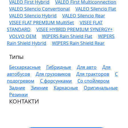
VALEO First Hybrid
VALEO First Multiconnection
VALEO Silencio Convertional
VALEO Silencio Flat
VALEO Silencio Hybrid
VALEO Silencio Rear
VISEE FLAT PREMIUM MultiSet
VISEE FLAT
STANDARD
VISEE HYBRID PREMIUM SYNERGY+
VOLVO OEM
WIPERS Rain Shield Flat
WIPERS
Rain Shield Hybrid
WIPERS Rain Shield Rear
Типы
Бескаркасные
Гибридные
Для авто
Для
автобусов
Для грузовиков
Для тракторов
С
подогревом
С форсунками
Со спойлером
Задние
Зимние
Каркасные
Оригинальные
Резинки
КОНТАКТИ