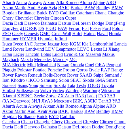
Abarth
Acura
Aiways
Aixam
Alfa Romeo
Alpina
Alpine
ARO
Aston Martin
Audi
Avatr
Avia
BAIC
Barkas
BAW
Bentley
BMW
Bogdan
Brilliance
Buick
BYD
Cadillac
Caterham
Chana
Changhe
Chery
Chevrolet
Chrysler
Citroen
Cupra
Dacia
Dadi
Daewoo
Daihatsu
Datsun
DeLorean
Dodge
DongFeng
DongFeng | DFSK
DS
E.GO
FAW
Ferrari
Fiat
Fisker
Ford
Foton
FSO
Geely
Genesis
GMC
Great Wall
Hafei
Haima
Haval
Honda
Hummer
HYMER
Hyundai
Infiniti
Isuzu
Iveco
JAC
Jaecoo
Jaguar
Jeep
KGM
Kia
Lamborghini
Lancia
Land Rover
Landwind
LDV
Leapmotor
LEVC
Lexus
Li Xiang
Lifan
Ligier
Lincoln
Lotus
Lucid
Lync & Co
Maserati
Maxus
Maybach
Mazda
Mercedes
Mercury
MG
MIA Electric
Mini
Mitsubishi
Nissan
Omoda
Opel
ORA
Peugeot
Piaggio
Polestar
Pontiac
Porsche
Proton
Qoros
Qvale
RAF
Range
Rover
Ravon
Renault
Rolls-Royce
Rover
SAAB
Saipa
Samand /
Iran Khodro / IKCO
Samsung
Scion
SEAT
Skoda
SMA
Smart
Soueast
SsangYong
Subaru
Suzuki
Tata
Tesla
TOGG
Toyota
Vinfast
Volkswagen
Volvo
Vortex
Wanfeng
Wartburg
Wiesmann
Xiaomi
XPENG
Zeekr
Zotye
ZX Auto
ВАЗ (Lada)
ГАЗ
ЗАЗ
(ЗАЗ-Daewoo)
ЗИЛ
ЛуАЗ
Москвич [ИЖ, АЗЛК]
ТагАЗ
УАЗ
Abarth
Acura
Aiways
Aixam
Alfa Romeo
Alpina
Alpine
ARO
Aston Martin
Audi
Avatr
Avia
BAIC
Barkas
BAW
Bentley
BMW
Bogdan
Brilliance
Buick
BYD
Cadillac
Caterham
Chana
Changhe
Chery
Chevrolet
Chrysler
Citroen
Cupra
Dacia
Dadi
Daewoo
Daihatsu
Datsun
DeLorean
Dodge
DongFeng