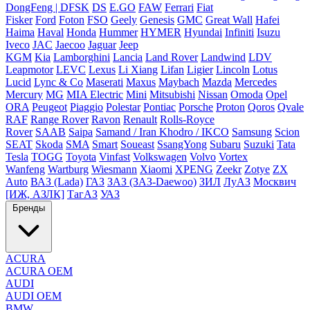
DongFeng | DFSK
DS
E.GO
FAW
Ferrari
Fiat
Fisker
Ford
Foton
FSO
Geely
Genesis
GMC
Great Wall
Hafei
Haima
Haval
Honda
Hummer
HYMER
Hyundai
Infiniti
Isuzu
Iveco
JAC
Jaecoo
Jaguar
Jeep
KGM
Kia
Lamborghini
Lancia
Land Rover
Landwind
LDV
Leapmotor
LEVC
Lexus
Li Xiang
Lifan
Ligier
Lincoln
Lotus
Lucid
Lync & Co
Maserati
Maxus
Maybach
Mazda
Mercedes
Mercury
MG
MIA Electric
Mini
Mitsubishi
Nissan
Omoda
Opel
ORA
Peugeot
Piaggio
Polestar
Pontiac
Porsche
Proton
Qoros
Qvale
RAF
Range Rover
Ravon
Renault
Rolls-Royce
Rover
SAAB
Saipa
Samand / Iran Khodro / IKCO
Samsung
Scion
SEAT
Skoda
SMA
Smart
Soueast
SsangYong
Subaru
Suzuki
Tata
Tesla
TOGG
Toyota
Vinfast
Volkswagen
Volvo
Vortex
Wanfeng
Wartburg
Wiesmann
Xiaomi
XPENG
Zeekr
Zotye
ZX
Auto
ВАЗ (Lada)
ГАЗ
ЗАЗ (ЗАЗ-Daewoo)
ЗИЛ
ЛуАЗ
Москвич
[ИЖ, АЗЛК]
ТагАЗ
УАЗ
Бренды
ACURA
ACURA OEM
AUDI
AUDI OEM
BMW