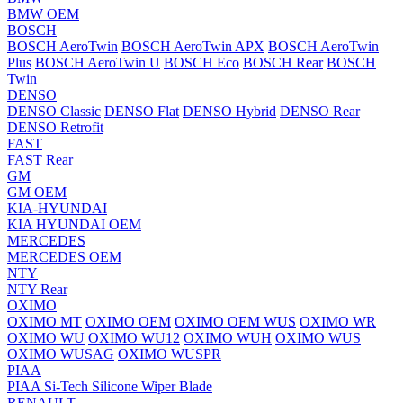
BMW OEM
BOSCH
BOSCH AeroTwin
BOSCH AeroTwin APX
BOSCH AeroTwin
Plus
BOSCH AeroTwin U
BOSCH Eco
BOSCH Rear
BOSCH
Twin
DENSO
DENSO Classic
DENSO Flat
DENSO Hybrid
DENSO Rear
DENSO Retrofit
FAST
FAST Rear
GM
GM OEM
KIA-HYUNDAI
KIA HYUNDAI OEM
MERCEDES
MERCEDES OEM
NTY
NTY Rear
OXIMO
OXIMO MT
OXIMO OEM
OXIMO OEM WUS
OXIMO WR
OXIMO WU
OXIMO WU12
OXIMO WUH
OXIMO WUS
OXIMO WUSAG
OXIMO WUSPR
PIAA
PIAA Si-Tech Silicone Wiper Blade
RENAULT