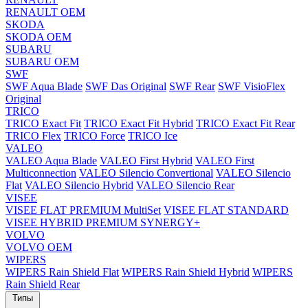
RENAULT OEM
SKODA
SKODA OEM
SUBARU
SUBARU OEM
SWF
SWF Aqua Blade
SWF Das Original
SWF Rear
SWF VisioFlex
Original
TRICO
TRICO Exact Fit
TRICO Exact Fit Hybrid
TRICO Exact Fit Rear
TRICO Flex
TRICO Force
TRICO Ice
VALEO
VALEO Aqua Blade
VALEO First Hybrid
VALEO First
Multiconnection
VALEO Silencio Convertional
VALEO Silencio
Flat
VALEO Silencio Hybrid
VALEO Silencio Rear
VISEE
VISEE FLAT PREMIUM MultiSet
VISEE FLAT STANDARD
VISEE HYBRID PREMIUM SYNERGY+
VOLVO
VOLVO OEM
WIPERS
WIPERS Rain Shield Flat
WIPERS Rain Shield Hybrid
WIPERS
Rain Shield Rear
Типы