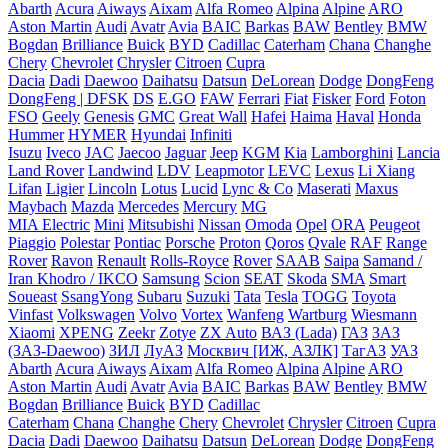
Abarth
Acura
Aiways
Aixam
Alfa Romeo
Alpina
Alpine
ARO
Aston Martin
Audi
Avatr
Avia
BAIC
Barkas
BAW
Bentley
BMW
Bogdan
Brilliance
Buick
BYD
Cadillac
Caterham
Chana
Changhe
Chery
Chevrolet
Chrysler
Citroen
Cupra
Dacia
Dadi
Daewoo
Daihatsu
Datsun
DeLorean
Dodge
DongFeng
DongFeng | DFSK
DS
E.GO
FAW
Ferrari
Fiat
Fisker
Ford
Foton
FSO
Geely
Genesis
GMC
Great Wall
Hafei
Haima
Haval
Honda
Hummer
HYMER
Hyundai
Infiniti
Isuzu
Iveco
JAC
Jaecoo
Jaguar
Jeep
KGM
Kia
Lamborghini
Lancia
Land Rover
Landwind
LDV
Leapmotor
LEVC
Lexus
Li Xiang
Lifan
Ligier
Lincoln
Lotus
Lucid
Lync & Co
Maserati
Maxus
Maybach
Mazda
Mercedes
Mercury
MG
MIA Electric
Mini
Mitsubishi
Nissan
Omoda
Opel
ORA
Peugeot
Piaggio
Polestar
Pontiac
Porsche
Proton
Qoros
Qvale
RAF
Range
Rover
Ravon
Renault
Rolls-Royce
Rover
SAAB
Saipa
Samand /
Iran Khodro / IKCO
Samsung
Scion
SEAT
Skoda
SMA
Smart
Soueast
SsangYong
Subaru
Suzuki
Tata
Tesla
TOGG
Toyota
Vinfast
Volkswagen
Volvo
Vortex
Wanfeng
Wartburg
Wiesmann
Xiaomi
XPENG
Zeekr
Zotye
ZX Auto
ВАЗ (Lada)
ГАЗ
ЗАЗ
(ЗАЗ-Daewoo)
ЗИЛ
ЛуАЗ
Москвич [ИЖ, АЗЛК]
ТагАЗ
УАЗ
Abarth
Acura
Aiways
Aixam
Alfa Romeo
Alpina
Alpine
ARO
Aston Martin
Audi
Avatr
Avia
BAIC
Barkas
BAW
Bentley
BMW
Bogdan
Brilliance
Buick
BYD
Cadillac
Caterham
Chana
Changhe
Chery
Chevrolet
Chrysler
Citroen
Cupra
Dacia
Dadi
Daewoo
Daihatsu
Datsun
DeLorean
Dodge
DongFeng