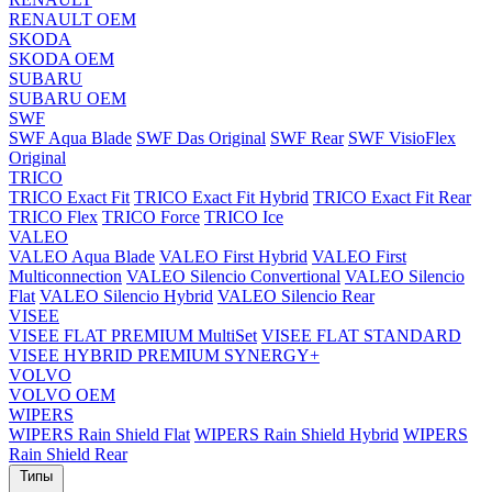
RENAULT OEM
SKODA
SKODA OEM
SUBARU
SUBARU OEM
SWF
SWF Aqua Blade
SWF Das Original
SWF Rear
SWF VisioFlex
Original
TRICO
TRICO Exact Fit
TRICO Exact Fit Hybrid
TRICO Exact Fit Rear
TRICO Flex
TRICO Force
TRICO Ice
VALEO
VALEO Aqua Blade
VALEO First Hybrid
VALEO First
Multiconnection
VALEO Silencio Convertional
VALEO Silencio
Flat
VALEO Silencio Hybrid
VALEO Silencio Rear
VISEE
VISEE FLAT PREMIUM MultiSet
VISEE FLAT STANDARD
VISEE HYBRID PREMIUM SYNERGY+
VOLVO
VOLVO OEM
WIPERS
WIPERS Rain Shield Flat
WIPERS Rain Shield Hybrid
WIPERS
Rain Shield Rear
Типы