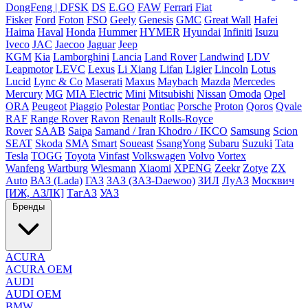
DongFeng | DFSK
DS
E.GO
FAW
Ferrari
Fiat
Fisker
Ford
Foton
FSO
Geely
Genesis
GMC
Great Wall
Hafei
Haima
Haval
Honda
Hummer
HYMER
Hyundai
Infiniti
Isuzu
Iveco
JAC
Jaecoo
Jaguar
Jeep
KGM
Kia
Lamborghini
Lancia
Land Rover
Landwind
LDV
Leapmotor
LEVC
Lexus
Li Xiang
Lifan
Ligier
Lincoln
Lotus
Lucid
Lync & Co
Maserati
Maxus
Maybach
Mazda
Mercedes
Mercury
MG
MIA Electric
Mini
Mitsubishi
Nissan
Omoda
Opel
ORA
Peugeot
Piaggio
Polestar
Pontiac
Porsche
Proton
Qoros
Qvale
RAF
Range Rover
Ravon
Renault
Rolls-Royce
Rover
SAAB
Saipa
Samand / Iran Khodro / IKCO
Samsung
Scion
SEAT
Skoda
SMA
Smart
Soueast
SsangYong
Subaru
Suzuki
Tata
Tesla
TOGG
Toyota
Vinfast
Volkswagen
Volvo
Vortex
Wanfeng
Wartburg
Wiesmann
Xiaomi
XPENG
Zeekr
Zotye
ZX
Auto
ВАЗ (Lada)
ГАЗ
ЗАЗ (ЗАЗ-Daewoo)
ЗИЛ
ЛуАЗ
Москвич
[ИЖ, АЗЛК]
ТагАЗ
УАЗ
Бренды
ACURA
ACURA OEM
AUDI
AUDI OEM
BMW