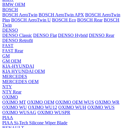
BMW OEM
BOSCH
BOSCH AeroTwin
BOSCH AeroTwin APX
BOSCH AeroTwin
Plus
BOSCH AeroTwin U
BOSCH Eco
BOSCH Rear
BOSCH
Twin
DENSO
DENSO Classic
DENSO Flat
DENSO Hybrid
DENSO Rear
DENSO Retrofit
FAST
FAST Rear
GM
GM OEM
KIA-HYUNDAI
KIA HYUNDAI OEM
MERCEDES
MERCEDES OEM
NTY
NTY Rear
OXIMO
OXIMO MT
OXIMO OEM
OXIMO OEM WUS
OXIMO WR
OXIMO WU
OXIMO WU12
OXIMO WUH
OXIMO WUS
OXIMO WUSAG
OXIMO WUSPR
PIAA
PIAA Si-Tech Silicone Wiper Blade
RENAULT