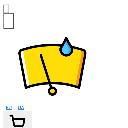
0
RU
UA