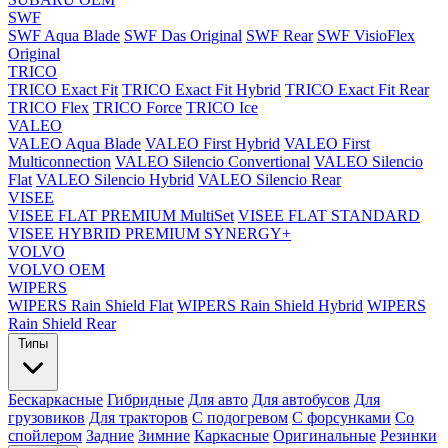
SWF
SWF Aqua Blade
SWF Das Original
SWF Rear
SWF VisioFlex
Original
TRICO
TRICO Exact Fit
TRICO Exact Fit Hybrid
TRICO Exact Fit Rear
TRICO Flex
TRICO Force
TRICO Ice
VALEO
VALEO Aqua Blade
VALEO First Hybrid
VALEO First
Multiconnection
VALEO Silencio Convertional
VALEO Silencio
Flat
VALEO Silencio Hybrid
VALEO Silencio Rear
VISEE
VISEE FLAT PREMIUM MultiSet
VISEE FLAT STANDARD
VISEE HYBRID PREMIUM SYNERGY+
VOLVO
VOLVO OEM
WIPERS
WIPERS Rain Shield Flat
WIPERS Rain Shield Hybrid
WIPERS
Rain Shield Rear
Типы
Бескаркасные
Гибридные
Для авто
Для автобусов
Для
грузовиков
Для тракторов
С подогревом
С форсунками
Со
спойлером
Задние
Зимние
Каркасные
Оригинальные
Резинки