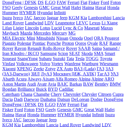
DongFeng | DFSK
DS
E.GO
FAW
Ferrari
Fiat
Fisker
Ford
Foton
FSO
Geely
Genesis
GMC
Great Wall
Hafei
Haima
Haval
Honda
Hummer
HYMER
Hyundai
Infiniti
Isuzu
Iveco
JAC
Jaecoo
Jaguar
Jeep
KGM
Kia
Lamborghini
Lancia
Land Rover
Landwind
LDV
Leapmotor
LEVC
Lexus
Li Xiang
Lifan
Ligier
Lincoln
Lotus
Lucid
Lync & Co
Maserati
Maxus
Maybach
Mazda
Mercedes
Mercury
MG
MIA Electric
Mini
Mitsubishi
Nissan
Omoda
Opel
ORA
Peugeot
Piaggio
Polestar
Pontiac
Porsche
Proton
Qoros
Qvale
RAF
Range
Rover
Ravon
Renault
Rolls-Royce
Rover
SAAB
Saipa
Samand /
Iran Khodro / IKCO
Samsung
Scion
SEAT
Skoda
SMA
Smart
Soueast
SsangYong
Subaru
Suzuki
Tata
Tesla
TOGG
Toyota
Vinfast
Volkswagen
Volvo
Vortex
Wanfeng
Wartburg
Wiesmann
Xiaomi
XPENG
Zeekr
Zotye
ZX Auto
ВАЗ (Lada)
ГАЗ
ЗАЗ
(ЗАЗ-Daewoo)
ЗИЛ
ЛуАЗ
Москвич [ИЖ, АЗЛК]
ТагАЗ
УАЗ
Abarth
Acura
Aiways
Aixam
Alfa Romeo
Alpina
Alpine
ARO
Aston Martin
Audi
Avatr
Avia
BAIC
Barkas
BAW
Bentley
BMW
Bogdan
Brilliance
Buick
BYD
Cadillac
Caterham
Chana
Changhe
Chery
Chevrolet
Chrysler
Citroen
Cupra
Dacia
Dadi
Daewoo
Daihatsu
Datsun
DeLorean
Dodge
DongFeng
DongFeng | DFSK
DS
E.GO
FAW
Ferrari
Fiat
Fisker
Ford
Foton
FSO
Geely
Genesis
GMC
Great Wall
Hafei
Haima
Haval
Honda
Hummer
HYMER
Hyundai
Infiniti
Isuzu
Iveco
JAC
Jaecoo
Jaguar
Jeep
KGM
Kia
Lamborghini
Lancia
Land Rover
Landwind
LDV