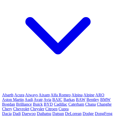
Abarth
Acura
Aiways
Aixam
Alfa Romeo
Alpina
Alpine
ARO
Aston Martin
Audi
Avatr
Avia
BAIC
Barkas
BAW
Bentley
BMW
Bogdan
Brilliance
Buick
BYD
Cadillac
Caterham
Chana
Changhe
Chery
Chevrolet
Chrysler
Citroen
Cupra
Dacia
Dadi
Daewoo
Daihatsu
Datsun
DeLorean
Dodge
DongFeng