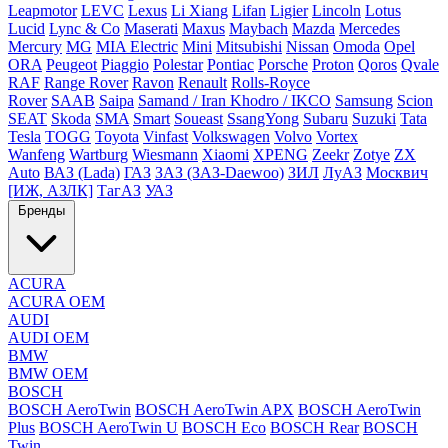
Leapmotor
LEVC
Lexus
Li Xiang
Lifan
Ligier
Lincoln
Lotus
Lucid
Lync & Co
Maserati
Maxus
Maybach
Mazda
Mercedes
Mercury
MG
MIA Electric
Mini
Mitsubishi
Nissan
Omoda
Opel
ORA
Peugeot
Piaggio
Polestar
Pontiac
Porsche
Proton
Qoros
Qvale
RAF
Range Rover
Ravon
Renault
Rolls-Royce
Rover
SAAB
Saipa
Samand / Iran Khodro / IKCO
Samsung
Scion
SEAT
Skoda
SMA
Smart
Soueast
SsangYong
Subaru
Suzuki
Tata
Tesla
TOGG
Toyota
Vinfast
Volkswagen
Volvo
Vortex
Wanfeng
Wartburg
Wiesmann
Xiaomi
XPENG
Zeekr
Zotye
ZX
Auto
ВАЗ (Lada)
ГАЗ
ЗАЗ (ЗАЗ-Daewoo)
ЗИЛ
ЛуАЗ
Москвич
[ИЖ, АЗЛК]
ТагАЗ
УАЗ
Бренды
ACURA
ACURA OEM
AUDI
AUDI OEM
BMW
BMW OEM
BOSCH
BOSCH AeroTwin
BOSCH AeroTwin APX
BOSCH AeroTwin
Plus
BOSCH AeroTwin U
BOSCH Eco
BOSCH Rear
BOSCH
Twin