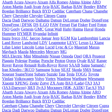
Abarth
Acura
Aiways
Aixam
Alfa Romeo
Alpina
Alpine
ARO
Aston Martin
Audi
Avatr
Avia
BAIC
Barkas
BAW
Bentley
BMW
Bogdan
Brilliance
Buick
BYD
Cadillac
Caterham
Chana
Changhe
Chery
Chevrolet
Chrysler
Citroen
Cupra
Dacia
Dadi
Daewoo
Daihatsu
Datsun
DeLorean
Dodge
DongFeng
DongFeng | DFSK
DS
E.GO
FAW
Ferrari
Fiat
Fisker
Ford
Foton
FSO
Geely
Genesis
GMC
Great Wall
Hafei
Haima
Haval
Honda
Hummer
HYMER
Hyundai
Infiniti
Isuzu
Iveco
JAC
Jaecoo
Jaguar
Jeep
KGM
Kia
Lamborghini
Lancia
Land Rover
Landwind
LDV
Leapmotor
LEVC
Lexus
Li Xiang
Lifan
Ligier
Lincoln
Lotus
Lucid
Lync & Co
Maserati
Maxus
Maybach
Mazda
Mercedes
Mercury
MG
MIA Electric
Mini
Mitsubishi
Nissan
Omoda
Opel
ORA
Peugeot
Piaggio
Polestar
Pontiac
Porsche
Proton
Qoros
Qvale
RAF
Range
Rover
Ravon
Renault
Rolls-Royce
Rover
SAAB
Saipa
Samand /
Iran Khodro / IKCO
Samsung
Scion
SEAT
Skoda
SMA
Smart
Soueast
SsangYong
Subaru
Suzuki
Tata
Tesla
TOGG
Toyota
Vinfast
Volkswagen
Volvo
Vortex
Wanfeng
Wartburg
Wiesmann
Xiaomi
XPENG
Zeekr
Zotye
ZX Auto
ВАЗ (Lada)
ГАЗ
ЗАЗ
(ЗАЗ-Daewoo)
ЗИЛ
ЛуАЗ
Москвич [ИЖ, АЗЛК]
ТагАЗ
УАЗ
Abarth
Acura
Aiways
Aixam
Alfa Romeo
Alpina
Alpine
ARO
Aston Martin
Audi
Avatr
Avia
BAIC
Barkas
BAW
Bentley
BMW
Bogdan
Brilliance
Buick
BYD
Cadillac
Caterham
Chana
Changhe
Chery
Chevrolet
Chrysler
Citroen
Cupra
Dacia
Dadi
Daewoo
Daihatsu
Datsun
DeLorean
Dodge
DongFeng