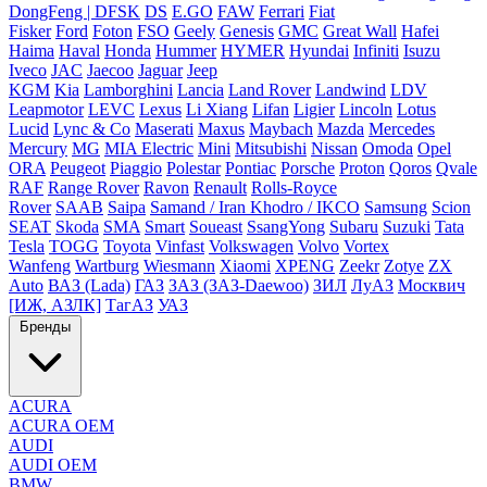
DongFeng | DFSK
DS
E.GO
FAW
Ferrari
Fiat
Fisker
Ford
Foton
FSO
Geely
Genesis
GMC
Great Wall
Hafei
Haima
Haval
Honda
Hummer
HYMER
Hyundai
Infiniti
Isuzu
Iveco
JAC
Jaecoo
Jaguar
Jeep
KGM
Kia
Lamborghini
Lancia
Land Rover
Landwind
LDV
Leapmotor
LEVC
Lexus
Li Xiang
Lifan
Ligier
Lincoln
Lotus
Lucid
Lync & Co
Maserati
Maxus
Maybach
Mazda
Mercedes
Mercury
MG
MIA Electric
Mini
Mitsubishi
Nissan
Omoda
Opel
ORA
Peugeot
Piaggio
Polestar
Pontiac
Porsche
Proton
Qoros
Qvale
RAF
Range Rover
Ravon
Renault
Rolls-Royce
Rover
SAAB
Saipa
Samand / Iran Khodro / IKCO
Samsung
Scion
SEAT
Skoda
SMA
Smart
Soueast
SsangYong
Subaru
Suzuki
Tata
Tesla
TOGG
Toyota
Vinfast
Volkswagen
Volvo
Vortex
Wanfeng
Wartburg
Wiesmann
Xiaomi
XPENG
Zeekr
Zotye
ZX
Auto
ВАЗ (Lada)
ГАЗ
ЗАЗ (ЗАЗ-Daewoo)
ЗИЛ
ЛуАЗ
Москвич
[ИЖ, АЗЛК]
ТагАЗ
УАЗ
Бренды
ACURA
ACURA OEM
AUDI
AUDI OEM
BMW