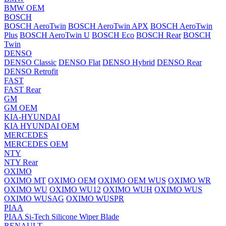
BMW OEM
BOSCH
BOSCH AeroTwin
BOSCH AeroTwin APX
BOSCH AeroTwin
Plus
BOSCH AeroTwin U
BOSCH Eco
BOSCH Rear
BOSCH
Twin
DENSO
DENSO Classic
DENSO Flat
DENSO Hybrid
DENSO Rear
DENSO Retrofit
FAST
FAST Rear
GM
GM OEM
KIA-HYUNDAI
KIA HYUNDAI OEM
MERCEDES
MERCEDES OEM
NTY
NTY Rear
OXIMO
OXIMO MT
OXIMO OEM
OXIMO OEM WUS
OXIMO WR
OXIMO WU
OXIMO WU12
OXIMO WUH
OXIMO WUS
OXIMO WUSAG
OXIMO WUSPR
PIAA
PIAA Si-Tech Silicone Wiper Blade
RENAULT