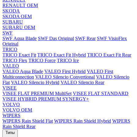
RENAULT OEM
SKODA
SKODA OEM
SUBARU
SUBARU OEM
SWF
SWF Aqua Blade
SWF Das Original
SWF Rear
SWF VisioFlex
Original
TRICO
TRICO Exact Fit
TRICO Exact Fit Hybrid
TRICO Exact Fit Rear
TRICO Flex
TRICO Force
TRICO Ice
VALEO
VALEO Aqua Blade
VALEO First Hybrid
VALEO First
Multiconnection
VALEO Silencio Convertional
VALEO Silencio
Flat
VALEO Silencio Hybrid
VALEO Silencio Rear
VISEE
VISEE FLAT PREMIUM MultiSet
VISEE FLAT STANDARD
VISEE HYBRID PREMIUM SYNERGY+
VOLVO
VOLVO OEM
WIPERS
WIPERS Rain Shield Flat
WIPERS Rain Shield Hybrid
WIPERS
Rain Shield Rear
Типы