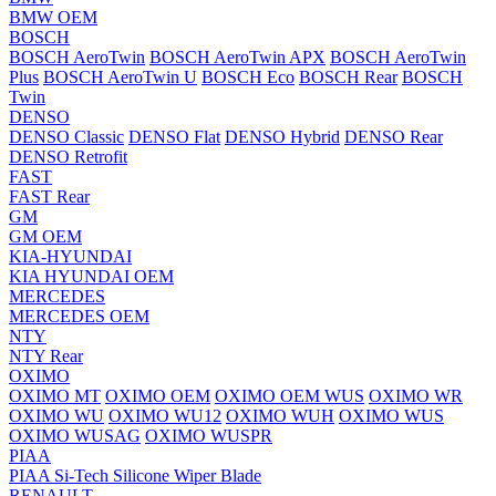
BMW OEM
BOSCH
BOSCH AeroTwin
BOSCH AeroTwin APX
BOSCH AeroTwin
Plus
BOSCH AeroTwin U
BOSCH Eco
BOSCH Rear
BOSCH
Twin
DENSO
DENSO Classic
DENSO Flat
DENSO Hybrid
DENSO Rear
DENSO Retrofit
FAST
FAST Rear
GM
GM OEM
KIA-HYUNDAI
KIA HYUNDAI OEM
MERCEDES
MERCEDES OEM
NTY
NTY Rear
OXIMO
OXIMO MT
OXIMO OEM
OXIMO OEM WUS
OXIMO WR
OXIMO WU
OXIMO WU12
OXIMO WUH
OXIMO WUS
OXIMO WUSAG
OXIMO WUSPR
PIAA
PIAA Si-Tech Silicone Wiper Blade
RENAULT