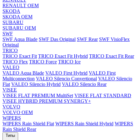
RENAULT OEM
SKODA
SKODA OEM
SUBARU
SUBARU OEM
SWF
SWF Aqua Blade
SWF Das Original
SWF Rear
SWF VisioFlex
Original
TRICO
TRICO Exact Fit
TRICO Exact Fit Hybrid
TRICO Exact Fit Rear
TRICO Flex
TRICO Force
TRICO Ice
VALEO
VALEO Aqua Blade
VALEO First Hybrid
VALEO First
Multiconnection
VALEO Silencio Convertional
VALEO Silencio
Flat
VALEO Silencio Hybrid
VALEO Silencio Rear
VISEE
VISEE FLAT PREMIUM MultiSet
VISEE FLAT STANDARD
VISEE HYBRID PREMIUM SYNERGY+
VOLVO
VOLVO OEM
WIPERS
WIPERS Rain Shield Flat
WIPERS Rain Shield Hybrid
WIPERS
Rain Shield Rear
Типы