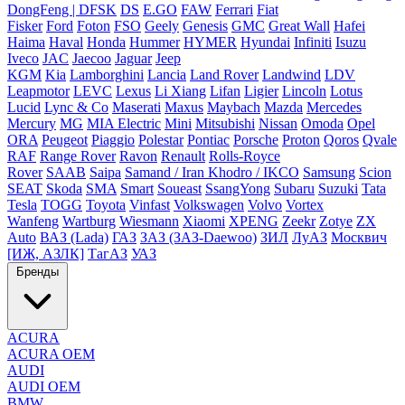
DongFeng | DFSK
DS
E.GO
FAW
Ferrari
Fiat
Fisker
Ford
Foton
FSO
Geely
Genesis
GMC
Great Wall
Hafei
Haima
Haval
Honda
Hummer
HYMER
Hyundai
Infiniti
Isuzu
Iveco
JAC
Jaecoo
Jaguar
Jeep
KGM
Kia
Lamborghini
Lancia
Land Rover
Landwind
LDV
Leapmotor
LEVC
Lexus
Li Xiang
Lifan
Ligier
Lincoln
Lotus
Lucid
Lync & Co
Maserati
Maxus
Maybach
Mazda
Mercedes
Mercury
MG
MIA Electric
Mini
Mitsubishi
Nissan
Omoda
Opel
ORA
Peugeot
Piaggio
Polestar
Pontiac
Porsche
Proton
Qoros
Qvale
RAF
Range Rover
Ravon
Renault
Rolls-Royce
Rover
SAAB
Saipa
Samand / Iran Khodro / IKCO
Samsung
Scion
SEAT
Skoda
SMA
Smart
Soueast
SsangYong
Subaru
Suzuki
Tata
Tesla
TOGG
Toyota
Vinfast
Volkswagen
Volvo
Vortex
Wanfeng
Wartburg
Wiesmann
Xiaomi
XPENG
Zeekr
Zotye
ZX
Auto
ВАЗ (Lada)
ГАЗ
ЗАЗ (ЗАЗ-Daewoo)
ЗИЛ
ЛуАЗ
Москвич
[ИЖ, АЗЛК]
ТагАЗ
УАЗ
Бренды
ACURA
ACURA OEM
AUDI
AUDI OEM
BMW