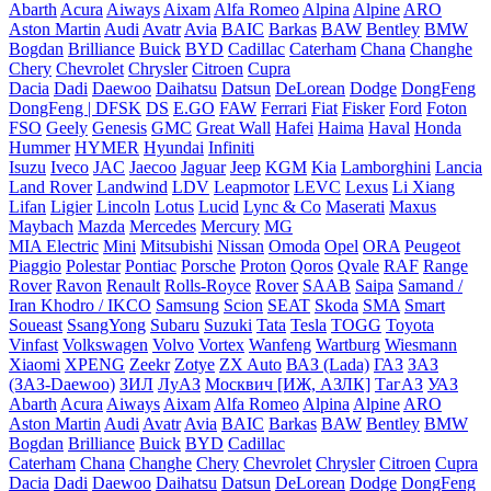
Abarth
Acura
Aiways
Aixam
Alfa Romeo
Alpina
Alpine
ARO
Aston Martin
Audi
Avatr
Avia
BAIC
Barkas
BAW
Bentley
BMW
Bogdan
Brilliance
Buick
BYD
Cadillac
Caterham
Chana
Changhe
Chery
Chevrolet
Chrysler
Citroen
Cupra
Dacia
Dadi
Daewoo
Daihatsu
Datsun
DeLorean
Dodge
DongFeng
DongFeng | DFSK
DS
E.GO
FAW
Ferrari
Fiat
Fisker
Ford
Foton
FSO
Geely
Genesis
GMC
Great Wall
Hafei
Haima
Haval
Honda
Hummer
HYMER
Hyundai
Infiniti
Isuzu
Iveco
JAC
Jaecoo
Jaguar
Jeep
KGM
Kia
Lamborghini
Lancia
Land Rover
Landwind
LDV
Leapmotor
LEVC
Lexus
Li Xiang
Lifan
Ligier
Lincoln
Lotus
Lucid
Lync & Co
Maserati
Maxus
Maybach
Mazda
Mercedes
Mercury
MG
MIA Electric
Mini
Mitsubishi
Nissan
Omoda
Opel
ORA
Peugeot
Piaggio
Polestar
Pontiac
Porsche
Proton
Qoros
Qvale
RAF
Range
Rover
Ravon
Renault
Rolls-Royce
Rover
SAAB
Saipa
Samand /
Iran Khodro / IKCO
Samsung
Scion
SEAT
Skoda
SMA
Smart
Soueast
SsangYong
Subaru
Suzuki
Tata
Tesla
TOGG
Toyota
Vinfast
Volkswagen
Volvo
Vortex
Wanfeng
Wartburg
Wiesmann
Xiaomi
XPENG
Zeekr
Zotye
ZX Auto
ВАЗ (Lada)
ГАЗ
ЗАЗ
(ЗАЗ-Daewoo)
ЗИЛ
ЛуАЗ
Москвич [ИЖ, АЗЛК]
ТагАЗ
УАЗ
Abarth
Acura
Aiways
Aixam
Alfa Romeo
Alpina
Alpine
ARO
Aston Martin
Audi
Avatr
Avia
BAIC
Barkas
BAW
Bentley
BMW
Bogdan
Brilliance
Buick
BYD
Cadillac
Caterham
Chana
Changhe
Chery
Chevrolet
Chrysler
Citroen
Cupra
Dacia
Dadi
Daewoo
Daihatsu
Datsun
DeLorean
Dodge
DongFeng